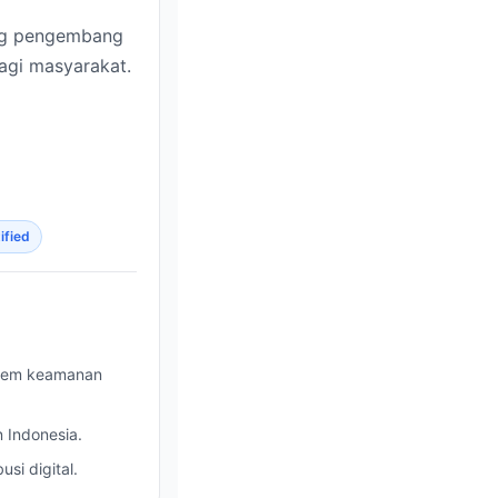
ung pengembang
bagi masyarakat.
ified
istem keamanan
 Indonesia.
si digital.