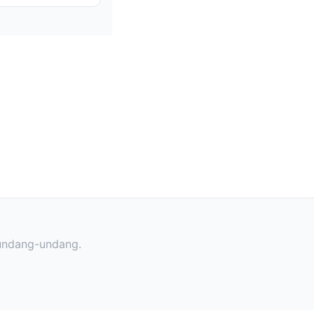
 undang-undang.