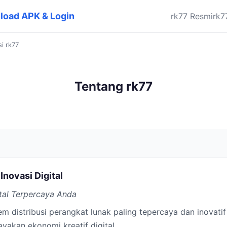
nload APK & Login
rk77 Resmi
rk7
i rk77
Tentang rk77
Inovasi Digital
ital Terpercaya Anda
m distribusi perangkat lunak paling tepercaya dan inovatif
akan ekonomi kreatif digital.