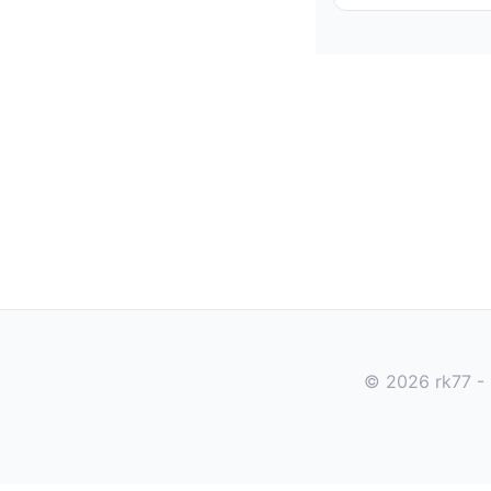
© 2026 rk77 - 