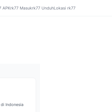
7 APK
rk77 Masuk
rk77 Unduh
Lokasi rk77
 di Indonesia