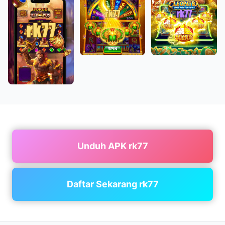
Unduh APK rk77
Daftar Sekarang rk77