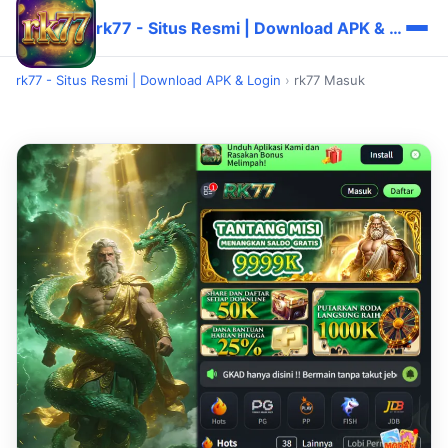
rk77 - Situs Resmi | Download APK & Login
rk77 - Situs Resmi | Download APK & Login
›
rk77 Masuk