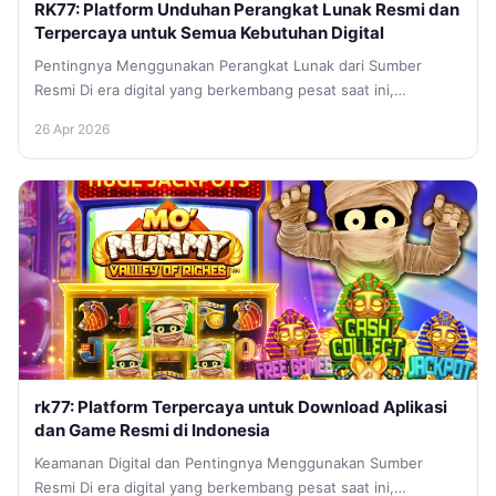
RK77: Platform Unduhan Perangkat Lunak Resmi dan
Terpercaya untuk Semua Kebutuhan Digital
Pentingnya Menggunakan Perangkat Lunak dari Sumber
Resmi Di era digital yang berkembang pesat saat ini,
kebutuhan akan perangkat lunak atau...
26 Apr 2026
rk77: Platform Terpercaya untuk Download Aplikasi
dan Game Resmi di Indonesia
Keamanan Digital dan Pentingnya Menggunakan Sumber
Resmi Di era digital yang berkembang pesat saat ini,