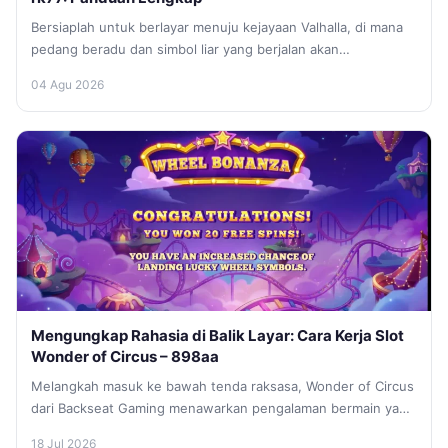
Bersiaplah untuk berlayar menuju kejayaan Valhalla, di mana
pedang beradu dan simbol liar yang berjalan akan
menentukan nasib rk77 Anda...
04 Agu 2026
Mengungkap Rahasia di Balik Layar: Cara Kerja Slot
Wonder of Circus – 898aa
Melangkah masuk ke bawah tenda raksasa, Wonder of Circus
dari Backseat Gaming menawarkan pengalaman bermain yang
penuh dengan lampu neon,...
18 Jul 2026