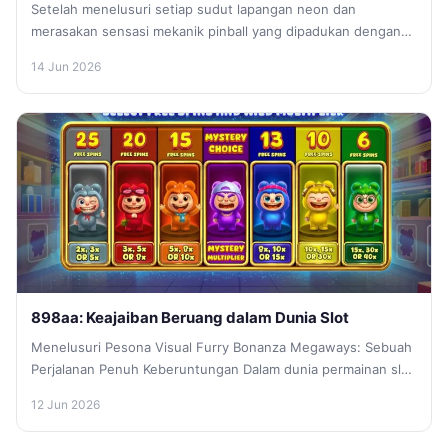
Setelah menelusuri setiap sudut lapangan neon dan
merasakan sensasi mekanik pinball yang dipadukan dengan
aksi sepak bola, saatnya untuk menarik...
14 Jun 2026
898aa: Keajaiban Beruang dalam Dunia Slot
Menelusuri Pesona Visual Furry Bonanza Megaways: Sebuah
Perjalanan Penuh Keberuntungan Dalam dunia permainan slot
daring, atmosfer yang dibangun oleh sebuah...
12 Jun 2026