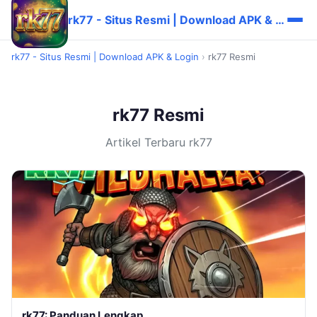
rk77 - Situs Resmi | Download APK & Login
rk77 - Situs Resmi | Download APK & Login
›
rk77 Resmi
rk77 Resmi
Artikel Terbaru rk77
rk77: Panduan Lengkap