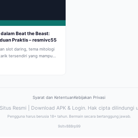
 dalam Beat the Beast:
anduan Praktis – resmivc55
n slot daring, tema mitologi
 tarik tersendiri yang mampu
alam petualangan epik....
Syarat dan Ketentuan
Kebijakan Privasi
Situs Resmi | Download APK & Login. Hak cipta dilindungi
Pengguna harus berusia 18+ tahun. Bermain secara bertanggung jawab.
9sl
tv888
rp99