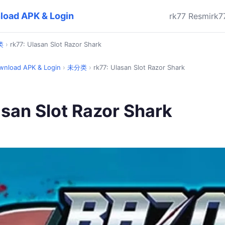
nload APK & Login
rk77 Resmi
rk7
类
›
rk77: Ulasan Slot Razor Shark
ownload APK & Login
›
未分类
›
rk77: Ulasan Slot Razor Shark
asan Slot Razor Shark