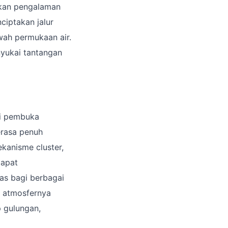
ikan pengalaman
ciptakan jalur
ah permukaan air.
nyukai tantangan
ci pembuka
erasa penuh
kanisme cluster,
dapat
tas bagi berbagai
ti atmosfernya
p gulungan,