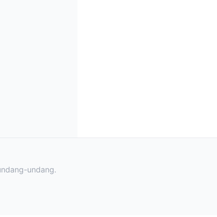
 undang-undang.