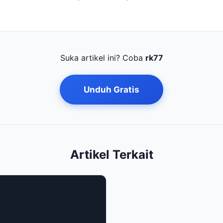
Suka artikel ini? Coba
rk77
Unduh Gratis
Artikel Terkait