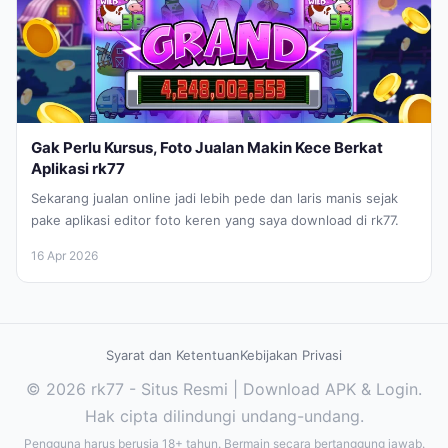
Gak Perlu Kursus, Foto Jualan Makin Kece Berkat
Aplikasi rk77
Sekarang jualan online jadi lebih pede dan laris manis sejak
pake aplikasi editor foto keren yang saya download di rk77.
16 Apr 2026
Syarat dan Ketentuan
Kebijakan Privasi
© 2026 rk77 - Situs Resmi | Download APK & Login.
Hak cipta dilindungi undang-undang.
Pengguna harus berusia 18+ tahun. Bermain secara bertanggung jawab.