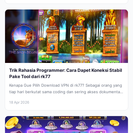
Trik Rahasia Programmer: Cara Dapet Koneksi Stabil
Pake Tool dari rk77
Kenapa Gue Pilih Download VPN di rk77? Sebagai orang yang
tiap hari berkutat sama coding dan sering akses dokumentasi
dari...
18 Apr 2026