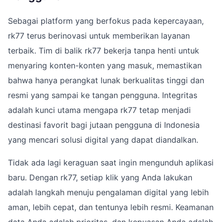
Sebagai platform yang berfokus pada kepercayaan,
rk77 terus berinovasi untuk memberikan layanan
terbaik. Tim di balik rk77 bekerja tanpa henti untuk
menyaring konten-konten yang masuk, memastikan
bahwa hanya perangkat lunak berkualitas tinggi dan
resmi yang sampai ke tangan pengguna. Integritas
adalah kunci utama mengapa rk77 tetap menjadi
destinasi favorit bagi jutaan pengguna di Indonesia
yang mencari solusi digital yang dapat diandalkan.
Tidak ada lagi keraguan saat ingin mengunduh aplikasi
baru. Dengan rk77, setiap klik yang Anda lakukan
adalah langkah menuju pengalaman digital yang lebih
aman, lebih cepat, dan tentunya lebih resmi. Keamanan
data Anda adalah prioritas, dan kepuasan Anda adalah