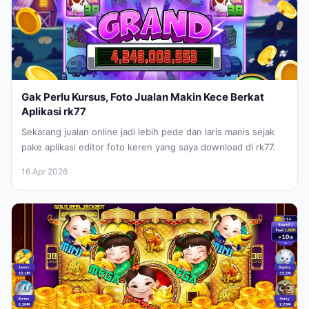
Gak Perlu Kursus, Foto Jualan Makin Kece Berkat
Aplikasi rk77
Sekarang jualan online jadi lebih pede dan laris manis sejak
pake aplikasi editor foto keren yang saya download di rk77.
16 Apr 2026