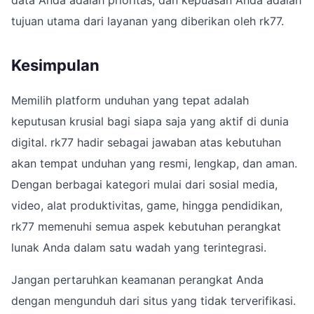
tujuan utama dari layanan yang diberikan oleh rk77.
Kesimpulan
Memilih platform unduhan yang tepat adalah
keputusan krusial bagi siapa saja yang aktif di dunia
digital. rk77 hadir sebagai jawaban atas kebutuhan
akan tempat unduhan yang resmi, lengkap, dan aman.
Dengan berbagai kategori mulai dari sosial media,
video, alat produktivitas, game, hingga pendidikan,
rk77 memenuhi semua aspek kebutuhan perangkat
lunak Anda dalam satu wadah yang terintegrasi.
Jangan pertaruhkan keamanan perangkat Anda
dengan mengunduh dari situs yang tidak terverifikasi.