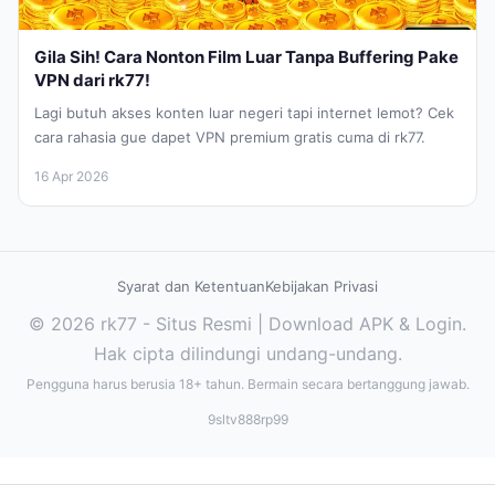
Gila Sih! Cara Nonton Film Luar Tanpa Buffering Pake
VPN dari rk77!
Lagi butuh akses konten luar negeri tapi internet lemot? Cek
cara rahasia gue dapet VPN premium gratis cuma di rk77.
16 Apr 2026
Syarat dan Ketentuan
Kebijakan Privasi
© 2026 rk77 - Situs Resmi | Download APK & Login.
Hak cipta dilindungi undang-undang.
Pengguna harus berusia 18+ tahun. Bermain secara bertanggung jawab.
9sl
tv888
rp99